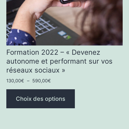
peuvent
être
choisies
sur
la
page
Formation 2022 – « Devenez
autonome et performant sur vos
du
réseaux sociaux »
produit
Plage
130,00
€
–
590,00
€
de
prix :
Choix des options
130,00€
à
590,00€