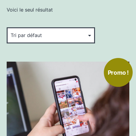
Voici le seul résultat
Ce
Promo !
produit
a
plusieurs
variations.
Les
options