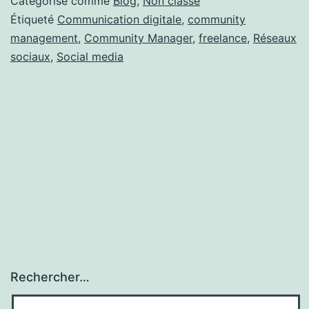
Catégorisé comme
Blog
,
Non classé
Rétrospective…
Étiqueté
Communication digitale
,
community
management
,
Community Manager
,
freelance
,
Réseaux
sociaux
,
Social media
Rechercher…