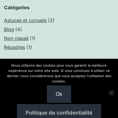
Catégories
Astuces et conseils
(2)
Blog
(4)
Non classé
(1)
Réussites
(1)
Nous utilisons des cookies pour vous garantir la meilleure
expérience sur notre site web. Si vous continuez à utiliser ce
dernier, nous considérerons que vous acceptez l'utilisation des
ANNE-SOPHIE DUBREUIL
cookies.
Politique de confidentialité
Ok
Fièrement propulsé par
WordPress
Politique de confidentialité